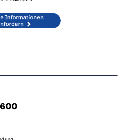
st zu kontaktieren.
re Informationen
nfordern
-1
 600
indung