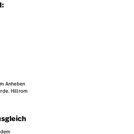
I:
zum Anheben
rde. Hillrom
usgleich
s dem