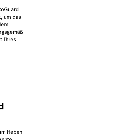
ikoGuard
t, um das
ndem
nungsgemäß
t Ihres
d
zum Heben
annte