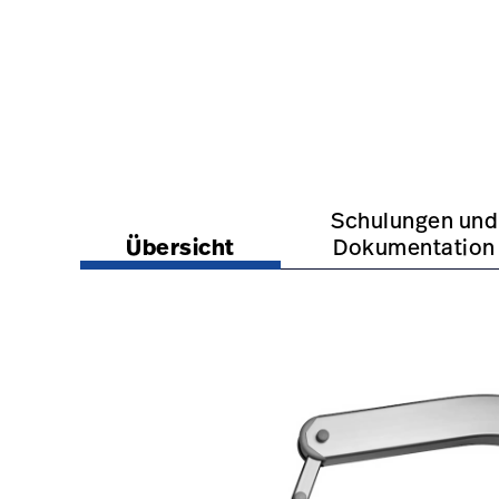
Elektrische
Liege
https://www.hillrom.at/de/products/sph-access
https://www.hillrom.
Schulungen und
Übersicht
Dokumentation