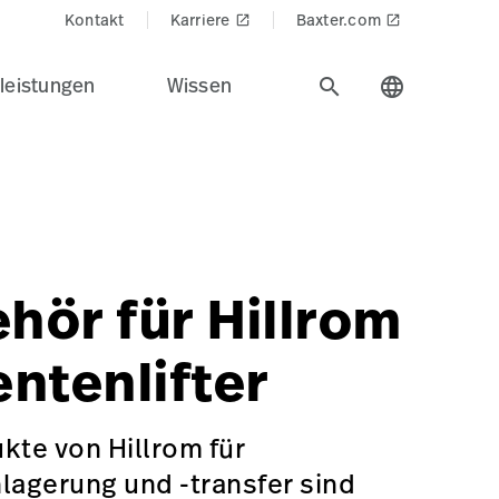
Kontakt
Karriere
Baxter.com
launch
launch
leistungen
Wissen
search
language
nik-Lösungen von Hillrom für alle Bereiche der medizinische
iewedProducts$
Safe%20Patient%20Handling%20%26%20Mobility&Product_N
S
ories,hillrom:property-or-feature/sling-accessories,hillro
hör für Hillrom
entenlifter
kte von Hillrom für
lagerung und -transfer sind