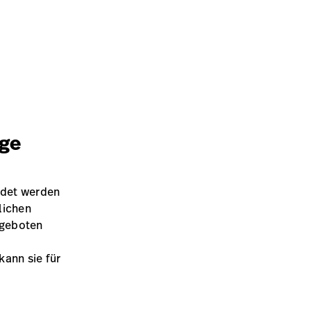
ge
endet werden
lichen
ngeboten
kann sie für