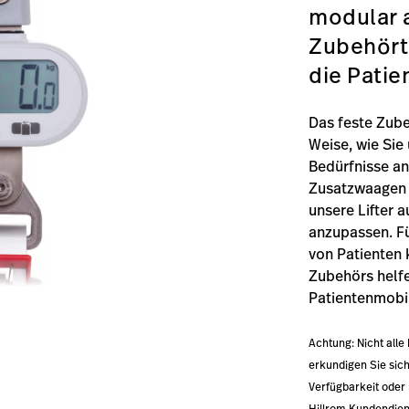
modular 
Zubehörte
die Patie
Das feste Zube
Weise, wie Sie
Bedürfnisse a
Zusatzwaagen b
unsere Lifter 
anzupassen. Fü
von Patienten 
Zubehörs helfe
Patientenmobil
Achtung: Nicht alle
erkundigen Sie sic
Verfügbarkeit oder 