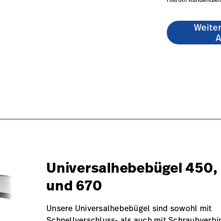
Hillrom Kundendien
Weite
A
ories/#overview-0
at/de/products/sph-accessories/#educationdocumentation
Universalhebebügel 450,
und 670
Unsere Universalhebebügel sind sowohl mit
Schnellverschluss- als auch mit Schraubverb