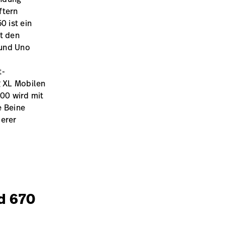
ftern
 ist ein
t den
 und Uno
t-
 XL Mobilen
600 wird mit
 Beine
erer
d 670