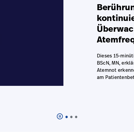
Berührun
kontinui
Überwac
Atemfre
Dieses 15-minüt
BScN, MN, erklä
Atemnot erkenne
am Patientenbet
pause_circle_outline
Click
to