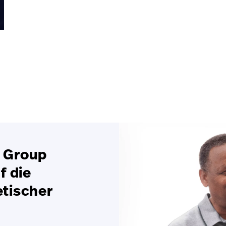
l Group
f die
etischer