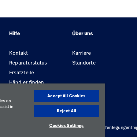
pause
the
featured
carousel
Hilfe
Über uns
Kontakt
Karriere
Reparaturstatus
Standorte
Ersatzteile
Händler finden
Gerätewartung und -
Accept All Cookies
reparatur
ies on
ssist in
Reject All
Cookies Settings
linie
Nutzungsbedingungen
Verantwortungsvolle Offenlegungen
Im
Österreich