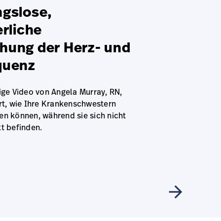
gslose,
erliche
hung der Herz- und
quenz
ige Video von Angela Murray, RN,
rt, wie Ihre Krankenschwestern
n können, während sie sich nicht
t befinden.
arrow_forward