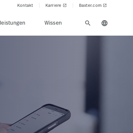
Kontakt
Karriere
Baxter.com
launch
launch
leistungen
Wissen
search
language