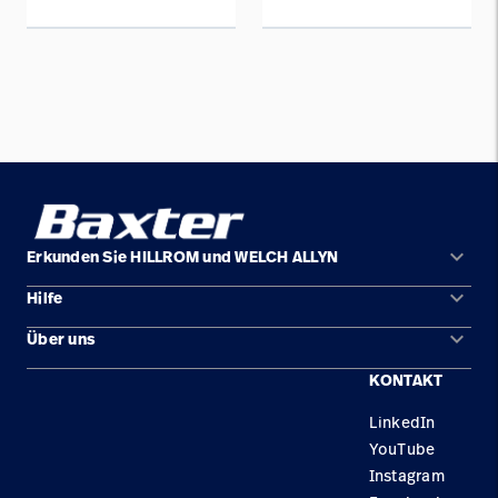
keyboard_arrow_down
Erkunden Sie HILLROM und WELCH ALLYN
keyboard_arrow_down
Hilfe
Lösungen
keyboard_arrow_down
Über uns
Kontakt
Produkte
KONTAKT
Karriere
Reparaturstatus
Dienstleistungen
LinkedIn
Standorte
Ersatzteile
Wissen
YouTube
Händler finden
Instagram