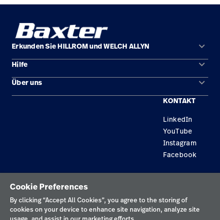
keyboard_arrow_down
Erkunden Sie HILLROM und WELCH ALLYN
keyboard_arrow_down
Hilfe
Lösungen
keyboard_arrow_down
Über uns
Kontakt
Produkte
KONTAKT
Karriere
Reparaturstatus
Dienstleistungen
LinkedIn
Standorte
Ersatzteile
Wissen
YouTube
Händler finden
Instagram
Facebook
Gerätewartung und -reparatur
Datenschutzrichtlinie
Cookie Preferences
Nutzungsbedingungen
By clicking “Accept All Cookies”, you agree to the storing of
cookies on your device to enhance site navigation, analyze site
Verantwortungsvolle Offenlegungen
usage, and assist in our marketing efforts.