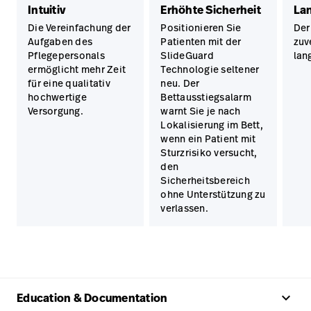
Intuitiv
Erhöhte Sicherheit
Lan
Die Vereinfachung der
Positionieren Sie
Der
Aufgaben des
Patienten mit der
zuv
Pflegepersonals
SlideGuard
lan
ermöglicht mehr Zeit
Technologie seltener
für eine qualitativ
neu. Der
hochwertige
Bettausstiegsalarm
Versorgung.
warnt Sie je nach
Lokalisierung im Bett,
wenn ein Patient mit
Sturzrisiko versucht,
den
Sicherheitsbereich
ohne Unterstützung zu
verlassen.
keyboard_arrow_up
Education & Documentation