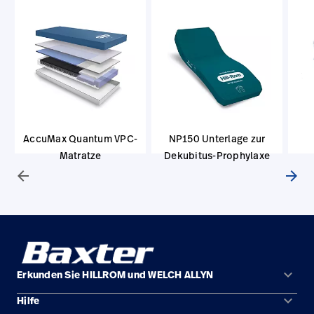
AccuMax Quantum VPC-
NP150 Unterlage zur
Matratze
Dekubitus-Prophylaxe
arrow_back
arrow_forward
keyboard_arrow_down
Erkunden Sie HILLROM und WELCH ALLYN
keyboard_arrow_down
Hilfe
Lösungen