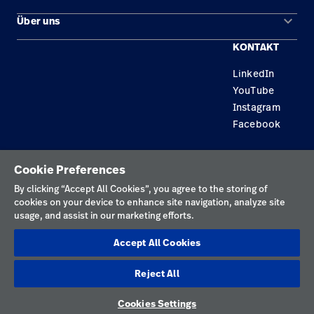
keyboard_arrow_down
Über uns
Kontakt
Produkte
KONTAKT
Karriere
Reparaturstatus
Dienstleistungen
LinkedIn
Standorte
Ersatzteile
Wissen
YouTube
Händler finden
Instagram
Facebook
Gerätewartung und -reparatur
Datenschutzrichtlinie
Cookie Preferences
Nutzungsbedingungen
By clicking “Accept All Cookies”, you agree to the storing of
cookies on your device to enhance site navigation, analyze site
Verantwortungsvolle Offenlegungen
usage, and assist in our marketing efforts.
Impressum
Accept All Cookies
Cookies
Reject All
Österreich
Cookies Settings