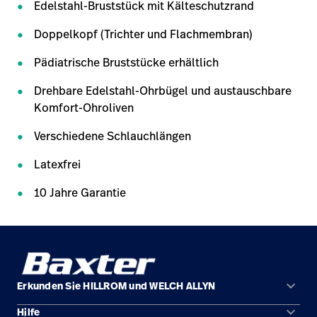
Edelstahl-Bruststück mit Kälteschutzrand
Doppelkopf (Trichter und Flachmembran)
Pädiatrische Bruststücke erhältlich
Drehbare Edelstahl-Ohrbügel und austauschbare
Komfort-Ohroliven
Verschiedene Schlauchlängen
Latexfrei
10 Jahre Garantie
keyboard_arrow_down
Erkunden Sie HILLROM und WELCH ALLYN
keyboard_arrow_down
Hilfe
Lösungen