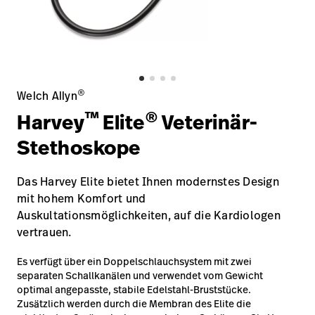
Karriere
launch
Baxter.com
launch
®
Welch Allyn
™
®
Harvey
Elite
Veterinär-
Stethoskope
Das Harvey Elite bietet Ihnen modernstes Design
mit hohem Komfort und
Auskultationsmöglichkeiten, auf die Kardiologen
vertrauen.
Es verfügt über ein Doppelschlauchsystem mit zwei
separaten Schallkanälen und verwendet vom Gewicht
optimal angepasste, stabile Edelstahl-Bruststücke.
Zusätzlich werden durch die Membran des Elite die