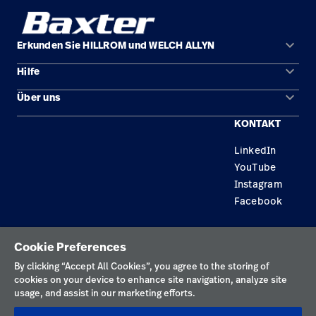
keyboard_arrow_down
Erkunden Sie HILLROM und WELCH ALLYN
keyboard_arrow_down
Hilfe
Lösungen
keyboard_arrow_down
Über uns
Kontakt
Produkte
KONTAKT
Karriere
Reparaturstatus
Dienstleistungen
LinkedIn
Standorte
Ersatzteile
Wissen
YouTube
Händler finden
Instagram
Facebook
Gerätewartung und -reparatur
Datenschutzrichtlinie
Cookie Preferences
Nutzungsbedingungen
By clicking “Accept All Cookies”, you agree to the storing of
cookies on your device to enhance site navigation, analyze site
Verantwortungsvolle Offenlegungen
usage, and assist in our marketing efforts.
Impressum