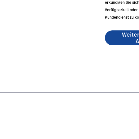
erkundigen Sie sich
Verfügbarkeit oder 
Kundendienst zu ko
Weite
A
-ds66-trigger-aneroids/#overview-0