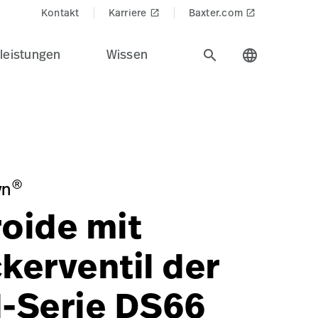
Kontakt
Karriere
Baxter.com
launch
launch
leistungen
Wissen
search
language
die Medizintechnik von Hillrom für die Gesundheitsbranche.
n=Physical%20Exam%20%26%20Diagnostics&Product_Name=
gmomanometers/GOLD-SERIES-DS66-TRIGGER-ANEROIDS/p/
®
yn
oide mit
kerventil der
-Serie DS66