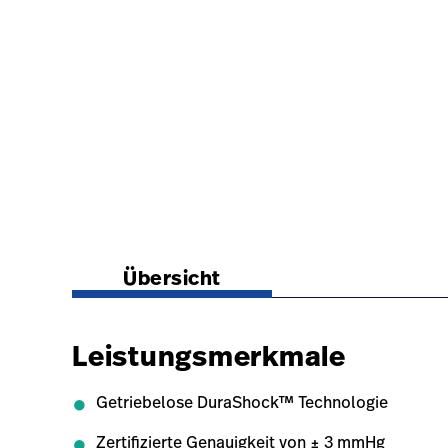
https://www.hillrom.at/de/products/gold-series
Übersicht
Leistungsmerkmale
Getriebelose DuraShock™ Technologie
Zertifizierte Genauigkeit von ± 3 mmHg