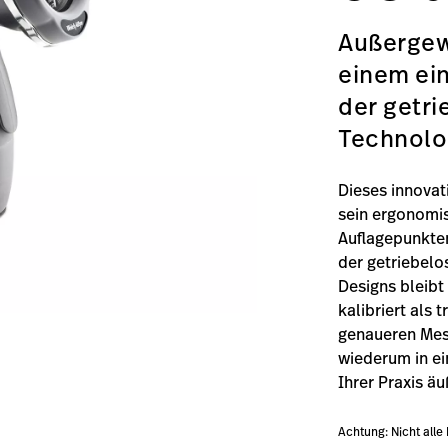
Außergew
einem ein
der getr
Technolo
Dieses innovat
sein ergonomis
Auflagepunkten
der getriebel
Designs bleibt
kalibriert als 
genaueren Mes
wiederum in ei
Ihrer Praxis äu
Achtung: Nicht alle