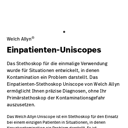
Karriere
launch
Baxter.com
launch
®
Welch Allyn
Einpatienten-Uniscopes
Das Stethoskop für die einmalige Verwendung
wurde für Situationen entwickelt, in denen
Kontamination ein Problem darstellt. Das
Einpatienten-Stethoskop Uniscope von Welch Allyn
ermöglicht Ihnen präzise Diagnosen, ohne Ihr
Primärstethoskop der Kontaminationsgefahr
auszusetzen.
Das Welch Allyn Uniscope ist ein Stethoskop für den Einsatz
bei einem einzigen Patienten in Situationen, in denen
Kreuzkontamination ein Problem darstellt. Es ist