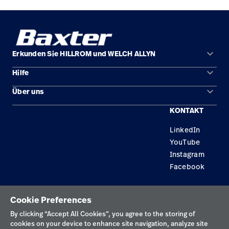
keyboard_arrow_down
Erkunden Sie HILLROM und WELCH ALLYN
keyboard_arrow_down
Hilfe
Lösungen
keyboard_arrow_down
Über uns
Kontakt
Produkte
KONTAKT
Karriere
Reparaturstatus
Dienstleistungen
LinkedIn
Standorte
Ersatzteile
Wissen
YouTube
Händler finden
Instagram
Facebook
Gerätewartung und -reparatur
Datenschutzrichtlinie
Cookie Preferences
Nutzungsbedingungen
By clicking “Accept All Cookies”, you agree to the storing of
cookies on your device to enhance site navigation, analyze site