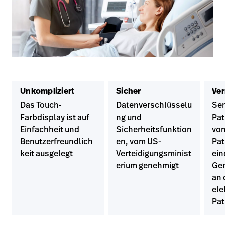
Unkompliziert
Sicher
Ver
Das Touch-
Datenverschlüsselu
Sen
Farbdisplay ist auf
ng und
Pat
Einfachheit und
Sicherheitsfunktion
vom
Benutzerfreundlich
en, vom US-
Pat
keit ausgelegt
Verteidigungsminist
ein
erium genehmigt
Gen
an 
ele
Pat