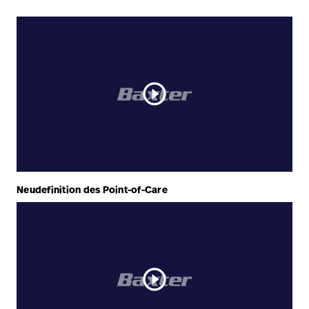
play_circle_outline
Neudefinition des Point-of-Care
play_circle_outline