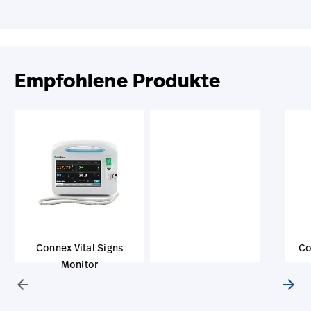
Empfohlene Produkte
Connex Vital Signs
Co
Monitor
B
arrow_back
arrow_forward