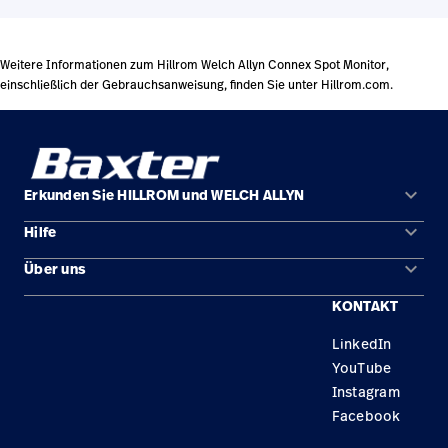
Weitere Informationen zum Hillrom Welch Allyn Connex Spot Monitor,
einschließlich der Gebrauchsanweisung, finden Sie unter Hillrom.com.
keyboard_arrow_down
Erkunden Sie HILLROM und WELCH ALLYN
keyboard_arrow_down
Hilfe
Lösungen
keyboard_arrow_down
Über uns
Kontakt
Produkte
KONTAKT
Karriere
Reparaturstatus
Dienstleistungen
LinkedIn
Standorte
Ersatzteile
Wissen
YouTube
Händler finden
Instagram
Facebook
Gerätewartung und -reparatur