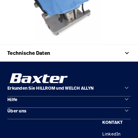
keyboard_arrow_up
Technische Daten
keyboard_arrow_down
Erkunden Sie HILLROM und WELCH ALLYN
keyboard_arrow_down
Hilfe
Lösungen
keyboard_arrow_down
Über uns
Kontakt
Produkte
KONTAKT
Karriere
Reparaturstatus
Dienstleistungen
LinkedIn
Standorte
Ersatzteile
Wissen