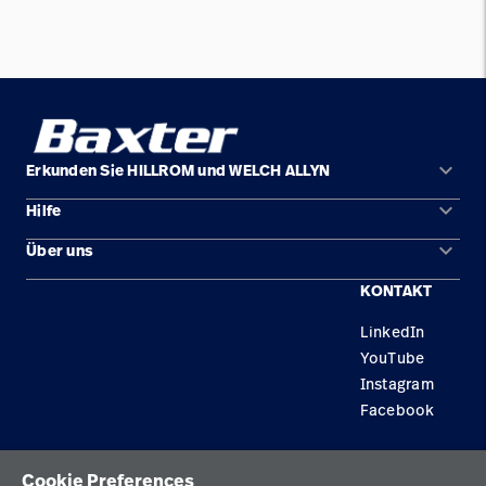
keyboard_arrow_down
Erkunden Sie HILLROM und WELCH ALLYN
keyboard_arrow_down
Hilfe
Lösungen
keyboard_arrow_down
Über uns
Kontakt
Produkte
KONTAKT
Karriere
Reparaturstatus
Dienstleistungen
LinkedIn
Standorte
Ersatzteile
Wissen
YouTube
Händler finden
Instagram
Facebook
Gerätewartung und -reparatur
Datenschutzrichtlinie
Cookie Preferences