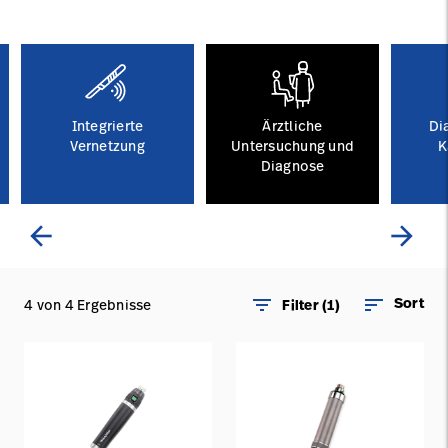
Karriere
launch
Baxter.com
launch
Integrierte
Ärztliche
Di
Vernetzung
Untersuchung und
K
Diagnose
arrow_back
arrow_forward
filter_list
sort
Sort
4 von 4 Ergebnisse
Filter (1)