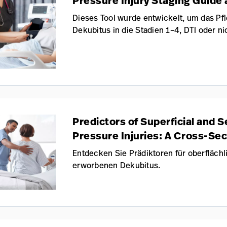
Pressure Injury Staging Guide
Dieses Tool wurde entwickelt, um das Pfl
Dekubitus in die Stadien 1–4, DTI oder nic
Predictors of Superficial and 
Pressure Injuries: A Cross-Sec
International Pressure Ulcer 
Entdecken Sie Prädiktoren für oberfläc
erworbenen Dekubitus.