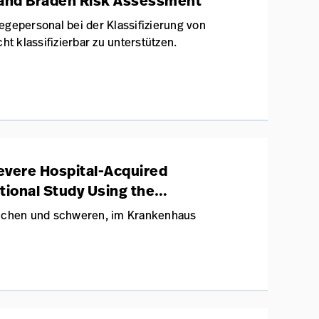
 and Braden Risk Assessment
egepersonal bei der Klassifizierung von
ht klassifizierbar zu unterstützen.
Severe Hospital-Acquired
tional Study Using the
Prevalence™ Survey
hlichen und schweren, im Krankenhaus