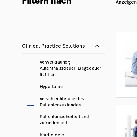
Filtern nach
Anzeigen
keyboard_arrow_down
Clinical Practice Solutions
Verweildauner;
Aufenthaltsdauer; Liegedauer
auf ITS
Hypertonie
Verschlechterung des
Patientenzustandes
Patientensicherheit und -
zufriedenheit
Kardiologie