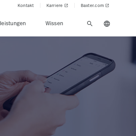
Kontakt
Karriere
Baxter.com
launch
launch
leistungen
Wissen
search
language