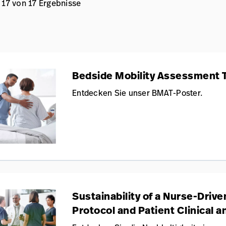
 17 von 17 Ergebnisse
Bedside Mobility Assessment T
Entdecken Sie unser BMAT-Poster.
Sustainability of a Nurse-Drive
Protocol and Patient Clinical 
Outcomes in a Neurological Int