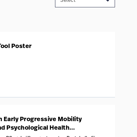
ool Poster
n Early Progressive Mobility
and Psychological Health
ensive Care Unit.