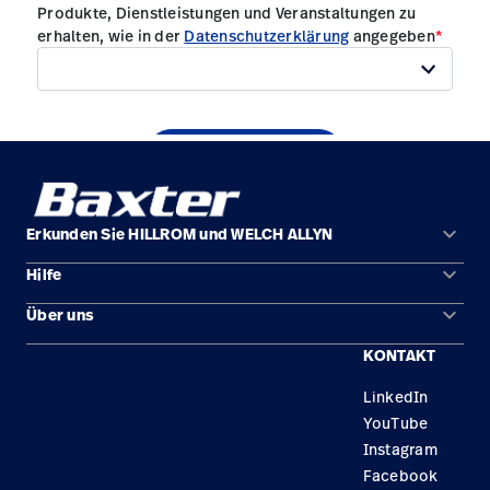
keyboard_arrow_down
Erkunden Sie HILLROM und WELCH ALLYN
keyboard_arrow_down
Hilfe
Lösungen
keyboard_arrow_down
Über uns
Kontakt
Produkte
KONTAKT
Karriere
Reparaturstatus
Dienstleistungen
LinkedIn
Standorte
Ersatzteile
Wissen
YouTube
Händler finden
Instagram
Facebook
Gerätewartung und -reparatur