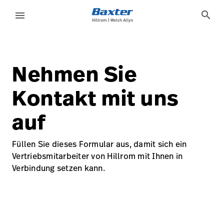
generic-page
about-us
search
menu
eyboard_arrow_right
Lösungen
Abmelden
Nehmen Sie
eyboard_arrow_right
Produkte
language
Land
Kontakt mit uns
eyboard_arrow_right
Dienstleistungen
auf
eyboard_arrow_right
Wissen
Füllen Sie dieses Formular aus, damit sich ein
Kontakt
Vertriebsmitarbeiter von Hillrom mit Ihnen in
language
Land
Karriere
Verbindung setzen kann.
launch
Baxter.com
launch
Kontakt