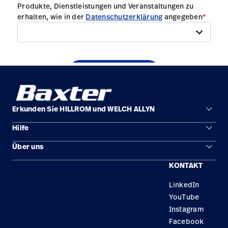
keyboard_arrow_down
Erkunden Sie HILLROM und WELCH ALLYN
keyboard_arrow_down
Hilfe
Lösungen
keyboard_arrow_down
Über uns
Kontakt
Produkte
KONTAKT
Karriere
Reparaturstatus
Dienstleistungen
LinkedIn
Standorte
Ersatzteile
Wissen
YouTube
Händler finden
Instagram
Facebook
Gerätewartung und -reparatur