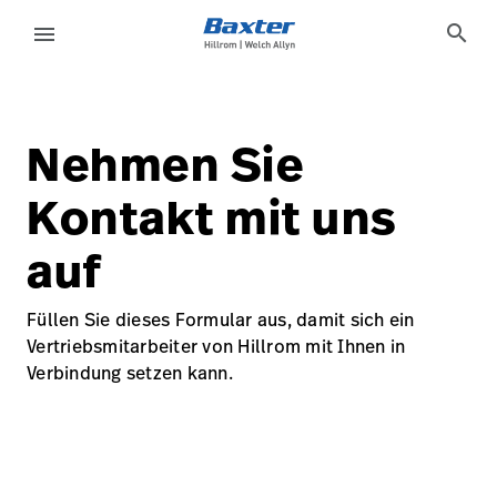
generic-page
about-us
search
menu
eyboard_arrow_right
Lösungen
Abmelden
Nehmen Sie
eyboard_arrow_right
Produkte
language
Land
Kontakt mit uns
eyboard_arrow_right
Dienstleistungen
auf
eyboard_arrow_right
Wissen
Füllen Sie dieses Formular aus, damit sich ein
Kontakt
Vertriebsmitarbeiter von Hillrom mit Ihnen in
language
Land
Karriere
Verbindung setzen kann.
launch
Baxter.com
launch
Kontakt